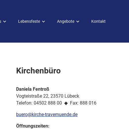
s
Lebensfeste
Angebote
Kontakt
Lebensfeste
Diakonie
Online buchen
Mitarbeit
Taufen
Kirchenbüro
Konfirmation
Trauungen
Daniela Fentroß
Beerdigungen
Vogteistraße 22, 23570 Lübeck
Telefon: 04502 888 00 ◆ Fax: 888 016
buero@kirche-travemuende.de
Öffnungszeiten: