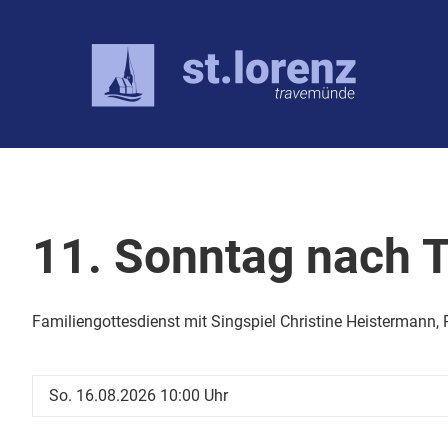
Über uns
Angebote
Kirche
Kirchenmus
Kirchengemeinderat
Kircheneintr
Orgel
Pastor:innen
Spendenpro
Kantorei
11. Sonntag nach Tr
Mitarbeitende
Gemeindebr
Familiengottesdienst mit Singspiel Christine Heistermann
So. 16.08.2026 10:00 Uhr