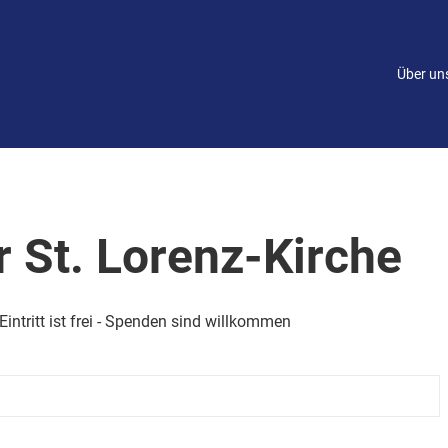
Über un
ik
Friedhof
Kinder und Familie
itt
Kindertagesstätte
Bestattungsarten
jekte
Senioren
Friedhofsplan
r St. Lorenz-Kirche
ief
Friedhofssatzung und
Gebührenordnung
ntritt ist frei - Spenden sind willkommen