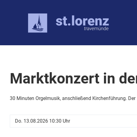
Über uns
Angebote
Kirche
Kirchenmus
Kirchengemeinderat
Kircheneintr
Orgel
Pastor:innen
Spendenpro
Kantorei
Marktkonzert in de
Mitarbeitende
Gemeindebr
30 Minuten Orgelmusik, anschließend Kirchenführung. Der Ei
Do. 13.08.2026 10:30 Uhr