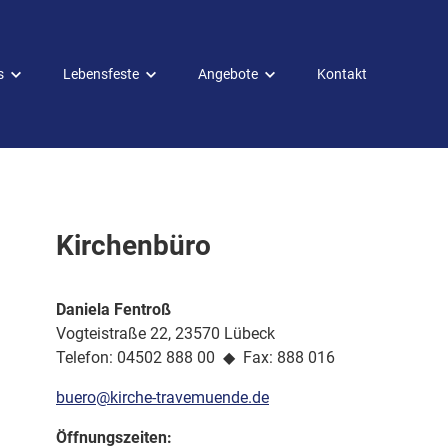
s
Lebensfeste
Angebote
Kontakt
Lebensfeste
Diakonie
Online buchen
Mitarbeit
Taufen
Kirchenbüro
Konfirmation
Trauungen
Daniela Fentroß
Beerdigungen
Vogteistraße 22, 23570 Lübeck
Telefon: 04502 888 00 ◆ Fax: 888 016
buero@kirche-travemuende.de
Öffnungszeiten: