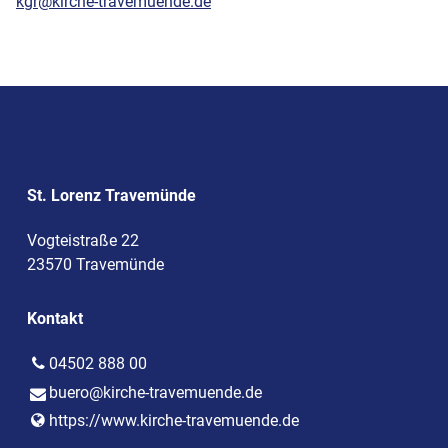
kgr@kirche-travemuende.de
St. Lorenz Travemünde
Vogteistraße 22
23570 Travemünde
Kontakt
04502 888 00
buero@​kirche-travemuende.​de
https://www.​kirche-travemuende.​de