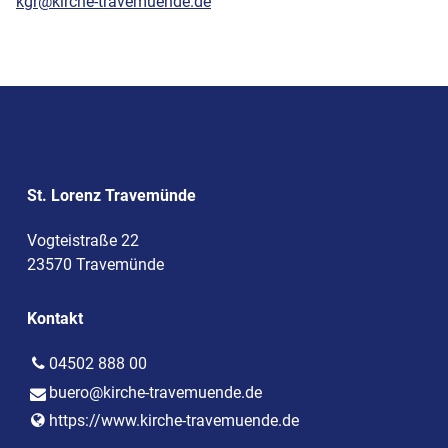
kgr@kirche-travemuende.de
St. Lorenz Travemünde
Vogteistraße 22
23570 Travemünde
Kontakt
04502 888 00
buero@​kirche-travemuende.​de
https://www.​kirche-travemuende.​de